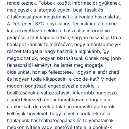
rendelkeznek. Többek között információt gyűjtenek,
megjegyzik a látogató egyéni beállításait és
Partnereink
általánosságban megkönnyítik a honlap használatát.
A Debreceni SZC Irinyi János Technikum a cookie-
kat a következő célokból használja: információ
gyűjtése azzal kapcsolatban, hogyan használja Ön a
honlapot -annak felmérésével, hogy a honlap melyik
részeit látogatja, vagy használja leginkább, így
megtudhatjuk, hogyan biztosítsunk Önnek még jobb
felhasználói élményt, ha ismét meglátogatja
oldalunkat, honlap fejlesztése. Hogyan ellenőrizheti
és hogyan tudja kikapcsolni a cookie-kat? Minden
modern böngésző engedélyezi a cookie-k
beállításának a változtatását. A legtöbb böngésző
alapértelmezettként automatikusan elfogadja a
cookie-kat, de ezek általában megváltoztathatók.
Felhívjuk figyelmét, hogy mivel a cookie-k célja
honlapunk használhatóságának és folyamatainak
megkönnyítése vagy lehetővé tétele, a cookie-k