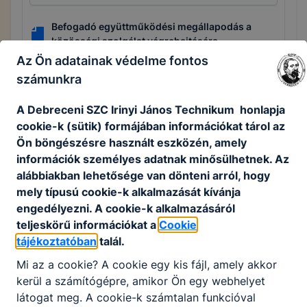
Befogadó együttműködési megállapodás a
közösségi szolgálat végrehajtására
Az Ön adatainak védelme fontos
Letöltés
számunkra
Közösségi szolgálati helyek listája
A Debreceni SZC Irinyi János Technikum honlapja
Letöltés
cookie-k (sütik) formájában információkat tárol az
Ön böngészésre használt eszközén, amely
Közösségi szolgálati napló
információk személyes adatnak minősülhetnek. Az
Letöltés
alábbiakban lehetősége van dönteni arról, hogy
mely típusú cookie-k alkalmazását kívánja
jelentkezési lap - iskolai közösségi szolgálatra
engedélyezni. A cookie-k alkalmazásáról
Letöltés
teljeskörű információkat a
Cookie
tájékoztatóban
talál.
Mi az a cookie? A cookie egy kis fájl, amely akkor
kerül a számítógépre, amikor Ön egy webhelyet
látogat meg. A cookie-k számtalan funkcióval