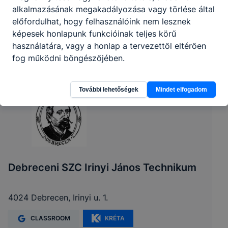
alkalmazásának megakadályozása vagy törlése által
előfordulhat, hogy felhasználóink nem lesznek
képesek honlapunk funkcióinak teljes körű
használatára, vagy a honlap a tervezettől eltérően
fog működni böngészőjében.
További lehetőségek
Mindet elfogadom
Debreceni SZC Irinyi János Technikum
4024 Debrecen, Irinyi u. 1.
CLASSROOM
KRÉTA