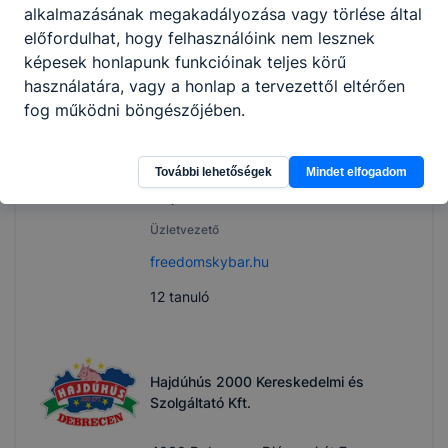
alkalmazásának megakadályozása vagy törlése által
3
tanuló
előfordulhat, hogy felhasználóink nem lesznek
képesek honlapunk funkcióinak teljes körű
használatára, vagy a honlap a tervezettől eltérően
Freedom Sky Bar
fog működni böngészőjében.
4024 Debrecen, Kossuth u. 55.
További lehetőségek
Mindet elfogadom
Perjési István
Üzletvezető
freedomskybar.hu
12
tanuló
Hajdúhús 2000 Kereskedelmi és
Szolgáltató Kft.