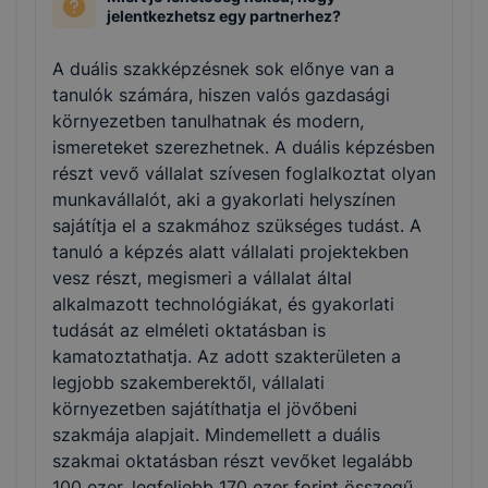
jelentkezhetsz egy partnerhez?
A duális szakképzésnek sok előnye van a
tanulók számára, hiszen valós gazdasági
környezetben tanulhatnak és modern,
ismereteket szerezhetnek. A duális képzésben
részt vevő vállalat szívesen foglalkoztat olyan
munkavállalót, aki a gyakorlati helyszínen
sajátítja el a szakmához szükséges tudást. A
tanuló a képzés alatt vállalati projektekben
vesz részt, megismeri a vállalat által
alkalmazott technológiákat, és gyakorlati
tudását az elméleti oktatásban is
kamatoztathatja. Az adott szakterületen a
legjobb szakemberektől, vállalati
környezetben sajátíthatja el jövőbeni
szakmája alapjait. Mindemellett a duális
szakmai oktatásban részt vevőket legalább
100 ezer, legfeljebb 170 ezer forint összegű