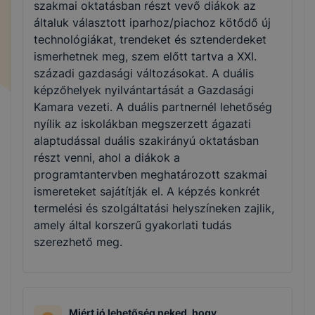
szakmai oktatásban részt vevő diákok az
általuk választott iparhoz/piachoz kötődő új
technológiákat, trendeket és sztenderdeket
ismerhetnek meg, szem előtt tartva a XXI.
századi gazdasági változásokat. A duális
képzőhelyek nyilvántartását a Gazdasági
Kamara vezeti. A duális partnernél lehetőség
nyílik az iskolákban megszerzett ágazati
alaptudással duális szakirányú oktatásban
részt venni, ahol a diákok a
programtantervben meghatározott szakmai
ismereteket sajátítják el. A képzés konkrét
termelési és szolgáltatási helyszíneken zajlik,
amely által korszerű gyakorlati tudás
szerezhető meg.
Miért jó lehetőség neked, hogy