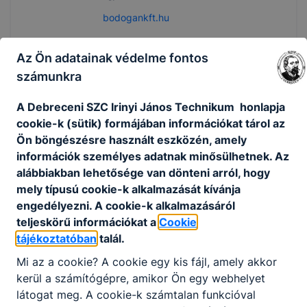
bodogankft.hu
9
tanuló
Az Ön adatainak védelme fontos
számunkra
Böszörményi Cipó Pékség KFT.
A Debreceni SZC Irinyi János Technikum honlapja
cookie-k (sütik) formájában információkat tárol az
4220 Hajdúböszörmény, Bánság tér 3.
Ön böngészésre használt eszközén, amely
információk személyes adatnak minősülhetnek. Az
Füredi Rita
alábbiakban lehetősége van dönteni arról, hogy
mely típusú cookie-k alkalmazását kívánja
Kereskedelmi ügyintéző
engedélyezni. A cookie-k alkalmazásáról
nincs
teljeskörű információkat a
Cookie
9
tanuló
tájékoztatóban
talál.
Mi az a cookie? A cookie egy kis fájl, amely akkor
kerül a számítógépre, amikor Ön egy webhelyet
látogat meg. A cookie-k számtalan funkcióval
Csokonai Étterem