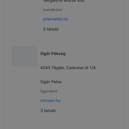
Gergelyné Molnár Edit
koordinátor
piramisital.hu
5
tanuló
Sigér Pékség
4243 Téglás, Csokonai út 1/A.
Sigér Petra
Ügyintéző
nincsen.hu
3
tanuló