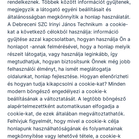
rendelkeznek. Többek között információt gyűjtenek,
megjegyzik a látogató egyéni beállításait és
4024 Debrecen, Kossuth u. 21.
általánosságban megkönnyítik a honlap használatát.
A Debreceni SZC Irinyi János Technikum a cookie-
Ácsné Farkas Gyöngyvér
kat a következő célokból használja: információ
Személyzeti vezető
gyűjtése azzal kapcsolatban, hogyan használja Ön a
csokonaisorozo.hu
honlapot -annak felmérésével, hogy a honlap melyik
részeit látogatja, vagy használja leginkább, így
2
tanuló
megtudhatjuk, hogyan biztosítsunk Önnek még jobb
felhasználói élményt, ha ismét meglátogatja
oldalunkat, honlap fejlesztése. Hogyan ellenőrizheti
DESA TEAM KFT.
és hogyan tudja kikapcsolni a cookie-kat? Minden
modern böngésző engedélyezi a cookie-k
4030 Debrecen, Présház utca 21.
beállításának a változtatását. A legtöbb böngésző
alapértelmezettként automatikusan elfogadja a
Debreceni Attila
cookie-kat, de ezek általában megváltoztathatók.
Felhívjuk figyelmét, hogy mivel a cookie-k célja
Cégvezető
honlapunk használhatóságának és folyamatainak
soospekseg.hu
megkönnyítése vagy lehetővé tétele, a cookie-k