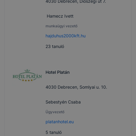
4030 Debrecen, Diószegi út 7.
Hamecz Ivett
munkaügyi vezető
hajduhus2000kft.hu
23
tanuló
Hotel Platán
4030 Debrecen, Somlyai u. 10.
Sebestyén Csaba
Ügyvezető
platanhotel.eu
5
tanuló