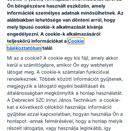
Közlekedés és szállítmányozás, Turizmus-
Ön böngészésre használt eszközén, amely
vendéglátás és Szociális ágazatokban.
információk személyes adatnak minősülhetnek. Az
A szakképző iskolai képzés keretében
alábbiakban lehetősége van dönteni arról, hogy
Élelmiszeripar ágazatban a Pék, Pék-cukrász és a
mely típusú cookie-k alkalmazását kívánja
Hentes és húskészítmény-készítő, Élelmiszeripari
engedélyezni. A cookie-k alkalmazásáról
gépkezelő szakmákat tanulhatnak diákjaink, akik
teljeskörű információkat a
Cookie
a tanulmányaik befejezése után könnyen el tudnak
tájékoztatóban
talál.
helyezkedni a munkaerőpiacon.
Mi az a cookie? A cookie egy kis fájl, amely akkor
A 2024/2025-ös tanévtől képzési kínálatunk a
kerül a számítógépre, amikor Ön egy webhelyet
Rendészet és közszolgálat ágazattal bővül
látogat meg. A cookie-k számtalan funkcióval
technikumban és szakképző iskolában egyaránt.
rendelkeznek. Többek között információt gyűjtenek,
megjegyzik a látogató egyéni beállításait és
Képzéseink gyakorlat orientáltak, törekszünk arra,
általánosságban megkönnyítik a honlap használatát.
hogy a tanulók minél több időt töltsenek céges
A Debreceni SZC Irinyi János Technikum a cookie-
munkakörnyezetben. Kiemelt figyelmet fordítunk
kat a következő célokból használja: információ
az inspiráló légkör és az
„Irinyisnek lenni jó!”
gyűjtése azzal kapcsolatban, hogyan használja Ön a
életérzés kialakítására.
honlapot -annak felmérésével, hogy a honlap melyik
részeit látogatja, vagy használja leginkább, így