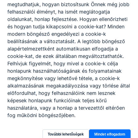
megtudhatjuk, hogyan biztosítsunk Önnek még jobb
felhasználói élményt, ha ismét meglátogatja
oldalunkat, honlap fejlesztése. Hogyan ellenőrizheti
és hogyan tudja kikapcsolni a cookie-kat? Minden
Partnereink
modern böngésző engedélyezi a cookie-k
beállításának a változtatását. A legtöbb böngésző
alapértelmezettként automatikusan elfogadja a
cookie-kat, de ezek általában megváltoztathatók.
Felhívjuk figyelmét, hogy mivel a cookie-k célja
honlapunk használhatóságának és folyamatainak
megkönnyítése vagy lehetővé tétele, a cookie-k
alkalmazásának megakadályozása vagy törlése által
előfordulhat, hogy felhasználóink nem lesznek
képesek honlapunk funkcióinak teljes körű
használatára, vagy a honlap a tervezettől eltérően
fog működni böngészőjében.
További lehetőségek
Mindet elfogadom