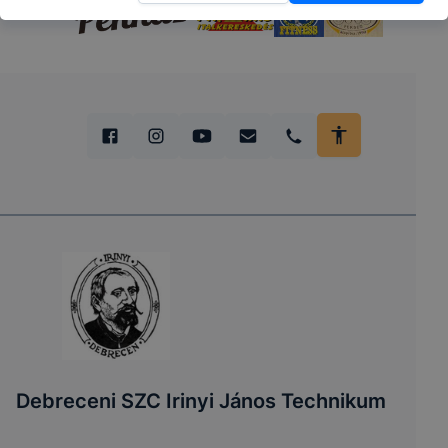
Debreceni SZC Irinyi János Technikum