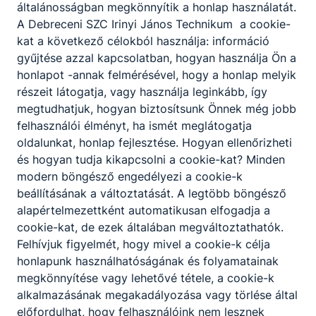
általánosságban megkönnyítik a honlap használatát.
A Debreceni SZC Irinyi János Technikum a cookie-
kat a következő célokból használja: információ
gyűjtése azzal kapcsolatban, hogyan használja Ön a
honlapot -annak felmérésével, hogy a honlap melyik
Partnereink
részeit látogatja, vagy használja leginkább, így
megtudhatjuk, hogyan biztosítsunk Önnek még jobb
felhasználói élményt, ha ismét meglátogatja
oldalunkat, honlap fejlesztése. Hogyan ellenőrizheti
és hogyan tudja kikapcsolni a cookie-kat? Minden
modern böngésző engedélyezi a cookie-k
beállításának a változtatását. A legtöbb böngésző
alapértelmezettként automatikusan elfogadja a
cookie-kat, de ezek általában megváltoztathatók.
Felhívjuk figyelmét, hogy mivel a cookie-k célja
honlapunk használhatóságának és folyamatainak
megkönnyítése vagy lehetővé tétele, a cookie-k
alkalmazásának megakadályozása vagy törlése által
előfordulhat, hogy felhasználóink nem lesznek