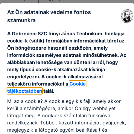
26.
Adrienn
Az Ön adatainak védelme fontos
számunkra
A Debreceni SZC Irinyi János Technikum honlapja
cookie-k (sütik) formájában információkat tárol az
Ön böngészésre használt eszközén, amely
információk személyes adatnak minősülhetnek. Az
alábbiakban lehetősége van dönteni arról, hogy
mely típusú cookie-k alkalmazását kívánja
engedélyezni. A cookie-k alkalmazásáról
teljeskörű információkat a
Cookie
tájékoztatóban
talál.
FONTOS DÁTUMOK
Mi az a cookie? A cookie egy kis fájl, amely akkor
Tisztelt Szülők! Kedves Diákok!
kerül a számítógépre, amikor Ön egy webhelyet
látogat meg. A cookie-k számtalan funkcióval
2026. jún. 24.
DSZC Irinyi
rendelkeznek. Többek között információt gyűjtenek,
megjegyzik a látogató egyéni beállításait és