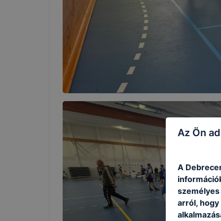
Az Ön ad
A Debrecen
információ
személyes 
arról, hogy
alkalmazásá