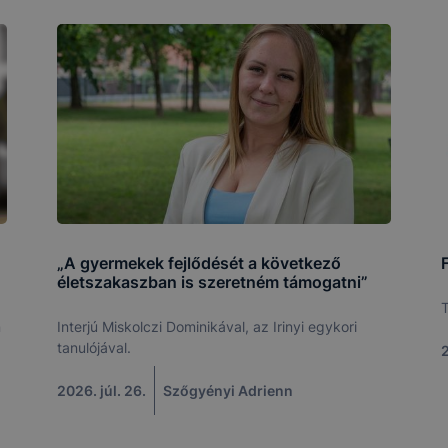
„A gyermekek fejlődését a következő
életszakaszban is szeretném támogatni”
T
n
Interjú Miskolczi Dominikával, az Irinyi egykori
tanulójával.
2
2026. júl. 26.
Szőgyényi Adrienn