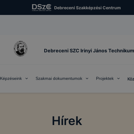
Debreceni Szakképzési Centrum
Debreceni SZC Irinyi János Techniku
Képzéseink
Szakmai dokumentumok
Projektek
Köz
Hírek