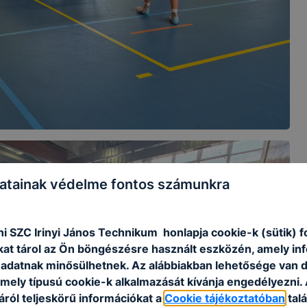
atainak védelme fontos számunkra
i SZC Irinyi János Technikum honlapja cookie-k (sütik) 
kat tárol az Ön böngészésre használt eszközén, amely in
adatnak minősülhetnek. Az alábbiakban lehetősége van 
 mely típusú cookie-k alkalmazását kívánja engedélyezni.
ról teljeskörű információkat a
Cookie tájékoztatóban
talá