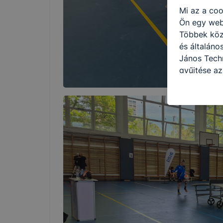
Mi az a coo
Ön egy web
Többek közö
és általáno
János Tech
gyűjtése az
felméréséve
így megtudh
ismét meglá
tudja kika
beállításán
automatikus
Felhívjuk f
folyamatai
megakadályo
lesznek kép
tervezettől