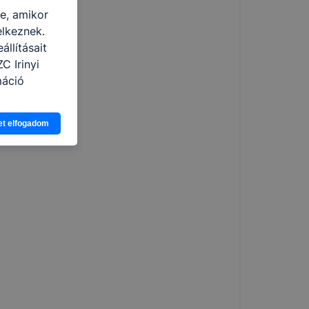
re, amikor
elkeznek.
llításait
C Irinyi
máció
eginkább,
et elfogadom
lményt, ha
ti és hogyan
 a cookie-k
t
thatók.
tóságának és
mazásának
 nem
 a honlap a