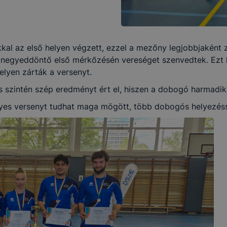
kal az első helyen végzett, ezzel a mezőny legjobbjaként
a negyeddöntő első mérkőzésén vereséget szenvedtek. Ezt 
helyen zárták a versenyt.
s szintén szép eredményt ért el, hiszen a dobogó harmadik f
es versenyt tudhat maga mögött, több dobogós helyezéssel