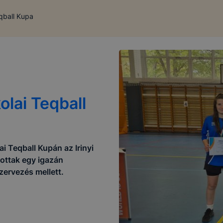
qball Kupa
olai Teqball
i Teqball Kupán az Irinyi
tottak egy igazán
ervezés mellett.