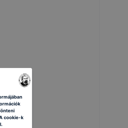
formájában
formációk
dönteni
 A cookie-k
l.