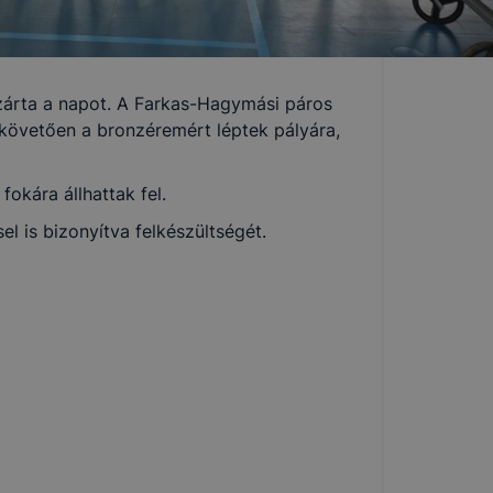
 zárta a napot. A Farkas-Hagymási páros
követően a bronzéremért léptek pályára,
okára állhattak fel.
 is bizonyítva felkészültségét.