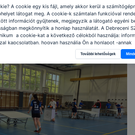
kie? A cookie egy kis fájl, amely akkor kerül a számítógép
helyet látogat meg. A cookie-k számtalan funkcióval rend
tt információt gyűjtenek, megjegyzik a látogató egyéni beá
sságban megkönnyítik a honlap használatát. A Debreceni SZ
nikum a cookie-kat a következő célokból használja: infor
zal kapcsolatban, hogyan használja Ön a honlapot -annak
l, hogy a honlap melyik részeit látogatja, vagy használja l
További lehetőségek
Mind
atjuk, hogyan biztosítsunk Önnek még jobb felhasználói é
togatja oldalunkat, honlap fejlesztése. Hogyan ellenőrizhe
pcsolni a cookie-kat? Minden modern böngésző engedélyezi
ak a változtatását. A legtöbb böngésző alapértelmezettkén
an elfogadja a cookie-kat, de ezek általában megváltozta
igyelmét, hogy mivel a cookie-k célja honlapunk használha
nak megkönnyítése vagy lehetővé tétele, a cookie-k alkal
zása vagy törlése által előfordulhat, hogy felhasználóink
esek honlapunk funkcióinak teljes körű használatára, vagy
 eltérően fog működni böngészőjében.